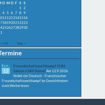
M
D
M
D
F
S
S
1
2
3
4
5
6
7
8
9
10
11
12
13
14
15
16
17
18
19
20
21
22
23
24
25
26
27
28
29
30
31
« Juli
Sep. »
Termine
Sep.
Freundschaftswettkampf CHM
12
Saleux v SAV Kassel
Am 12.9.2026
findet ein Deutsch - Französischer
Freundschaftswettkampf im Gewichtheben
statt.Weiterlesen