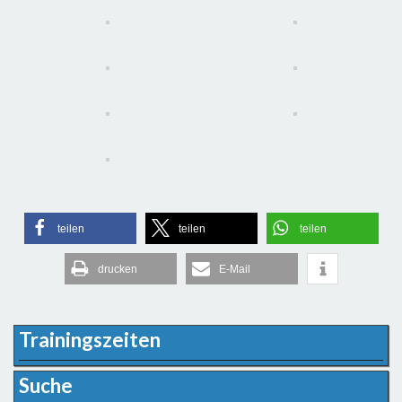
teilen
teilen
teilen
drucken
E-Mail
Trainingszeiten
Suche