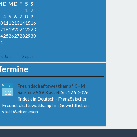
M
D
M
D
F
S
S
1
2
3
4
5
6
7
8
9
10
11
12
13
14
15
16
17
18
19
20
21
22
23
24
25
26
27
28
29
30
31
« Juli
Sep. »
Termine
Sep.
Freundschaftswettkampf CHM
12
Saleux v SAV Kassel
Am 12.9.2026
findet ein Deutsch - Französischer
Freundschaftswettkampf im Gewichtheben
statt.Weiterlesen